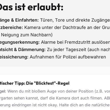
as ist erlaubt:
änge & Einfahrten:
Türen, Tore und direkte Zugäng
zbereiche:
Kamera unter der Dachtraufe an der Gr
e Neigung zum Nachbarn)
egungserkennung:
Alarme bei Fremdzutritt auslöse
tsicht & Dämmerung:
Zu jeder Tageszeit (auch nac
issicherung:
Aufnahmen für Polizei aufbewahren
tischer Tipp: Die "Blicktest"-Regel
gel:
Wenn du mit bloßem Auge von deiner Position (z.B. von
garten sehen kannst, darf die Kamera dort auch filmen. AB
rung eindringen ist nicht okay. Halte dich an die natürlich