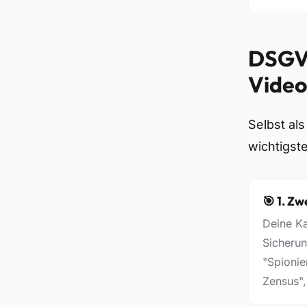
DSGVO
Vide
Selbst al
wichtigst
🎯 1. Z
Deine K
Sicherun
"Spionie
Zensus",