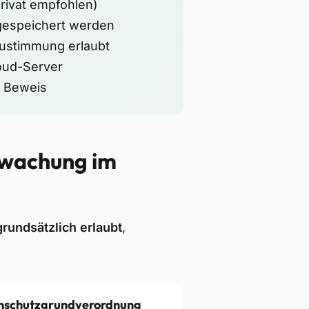
rivat empfohlen)
gespeichert werden
Zustimmung erlaubt
oud-Server
s Beweis
rwachung im
grundsätzlich erlaubt
,
enschutzgrundverordnung