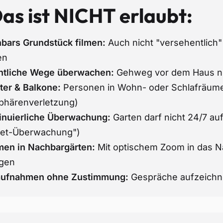
as ist NICHT erlaubt:
bars Grundstück filmen:
Auch nicht "versehentlich
en
ntliche Wege überwachen:
Gehweg vor dem Haus nic
ter & Balkone:
Personen in Wohn- oder Schlafräume
sphärenverletzung)
inuierliche Überwachung:
Garten darf nicht 24/7 a
ket-Überwachung")
en in Nachbargärten:
Mit optischem Zoom in das 
ngen
ufnahmen ohne Zustimmung:
Gespräche aufzeichnen