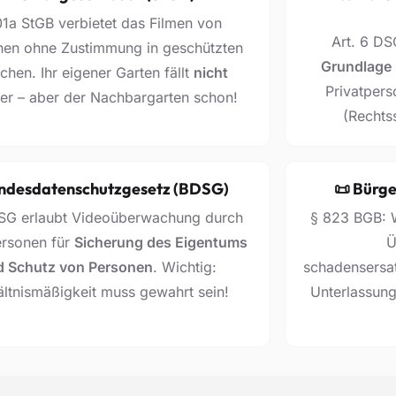
01a StGB verbietet das Filmen von
Art. 6 DS
en ohne Zustimmung in geschützten
Grundlage
chen. Ihr eigener Garten fällt
nicht
Privatpers
er – aber der Nachbargarten schon!
(Rechts
undesdatenschutzgesetz (BDSG)
📜 Bürge
SG erlaubt Videoüberwachung durch
§ 823 BGB: W
ersonen für
Sicherung des Eigentums
Ü
d Schutz von Personen
. Wichtig:
schadensersat
ältnismäßigkeit muss gewahrt sein!
Unterlassung