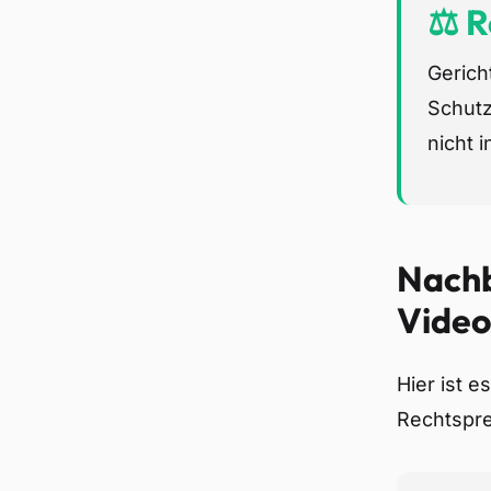
⚖️ 
Gerich
Schutz
nicht 
Nachb
Vide
Hier ist e
Rechtspre