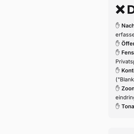
❌ D
✋
Nach
erfass
✋
Öffe
✋
Fens
Privat
✋
Kont
("Blan
✋
Zoom
eindri
✋
Tona