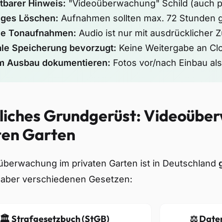
tbarer Hinweis:
"Videoüberwachung" Schild (auch p
iges Löschen:
Aufnahmen sollten max. 72 Stunden 
ne Tonaufnahmen:
Audio ist nur mit ausdrücklicher 
le Speicherung bevorzugt:
Keine Weitergabe an Cl
m Ausbau dokumentieren:
Fotos vor/nach Einbau al
liches Grundgerüst: Videoübe
ten Garten
überwachung im privaten Garten ist in Deutschland
t aber verschiedenen Gesetzen:
🏛️ Strafgesetzbuch (StGB)
⚖️ Dat