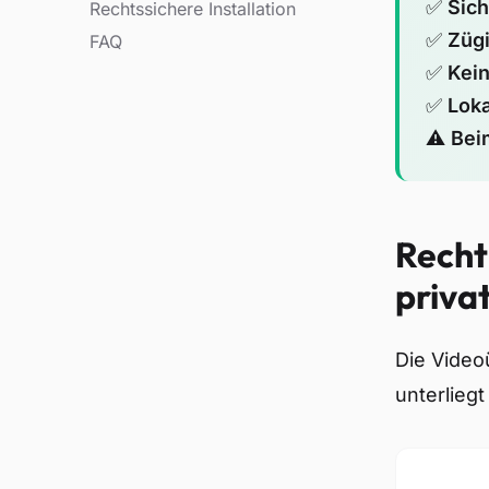
✅
Sich
Rechtssichere Installation
✅
Züg
FAQ
✅
Kei
✅
Loka
⚠️
Bei
Recht
priva
Die Video
unterlieg