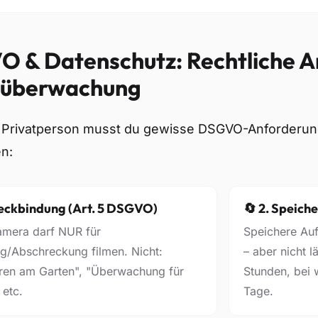
 & Datenschutz: Rechtliche A
oüberwachung
s Privatperson musst du gewisse DSGVO-Anforderun
en:
weckbindung (Art. 5 DSGVO)
🔄 2. Speich
amera darf NUR für
Speichere Au
g/Abschreckung filmen. Nicht:
– aber nicht l
ren am Garten", "Überwachung für
Stunden, bei 
 etc.
Tage.