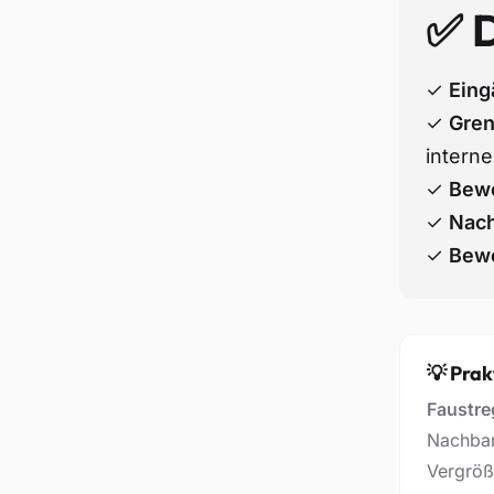
✅ D
✓
Eing
✓
Gren
intern
✓
Bew
✓
Nach
✓
Bewe
💡 Prak
Faustre
Nachbar
Vergröße