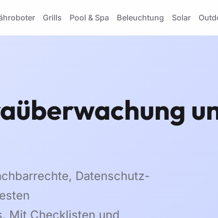
hroboter
Grills
Pool & Spa
Beleuchtung
Solar
Outd
aüberwachung un
achbarrechte, Datenschutz-
esten
. Mit Checklisten und