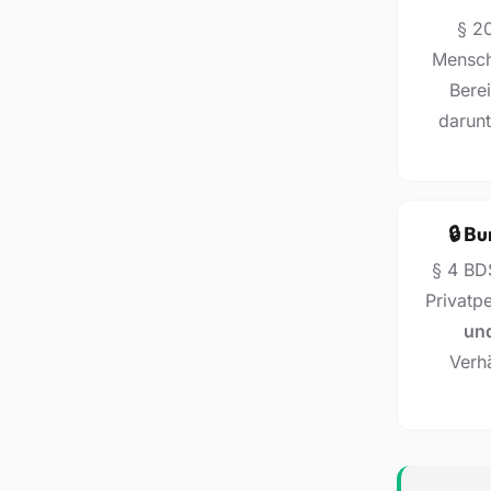
§ 2
Mensch
Berei
darunt
🔒 B
§ 4 BD
Privatp
un
Verh