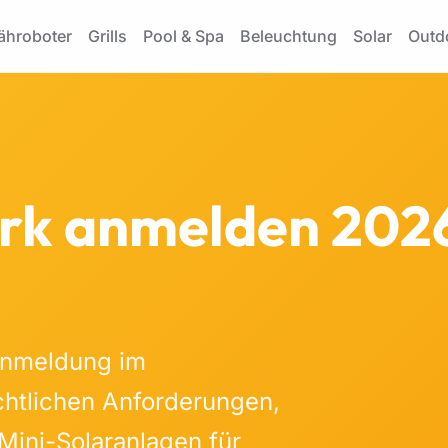
hroboter
Grills
Pool & Spa
Beleuchtung
Solar
Outd
rk anmelden 2026
 Anmeldung im
chtlichen Anforderungen,
Mini-Solaranlagen für