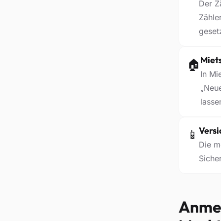
Der Z
Zähle
gesetz
Miet
🏠
In Mi
„Neue
lasse
Versi
📱
Die m
Siche
Anmel