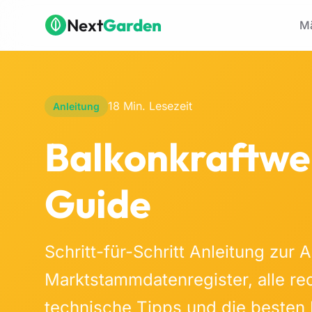
Zum Hauptinhalt springen
Next
Garden
Mä
18 Min. Lesezeit
Anleitung
Balkonkraftwe
Guide
Schritt-für-Schritt Anleitung zur
Marktstammdatenregister, alle re
technische Tipps und die besten 