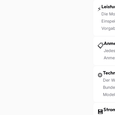
Leistu
⚡
Die Mo
Einspei
Vorgab
Anme
📋
Jedes
Anmel
Techn
⚙️
Der W
Bundes
Modell
Stro
💾