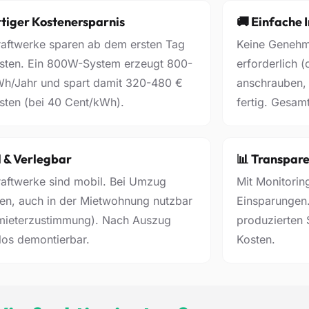
rtiger Kostenersparnis
🚚 Einfache I
aftwerke sparen ab dem ersten Tag
Keine Genehmi
sten. Ein 800W-System erzeugt 800-
erforderlich 
Wh/Jahr und spart damit 320-480 €
anschrauben, 
sten (bei 40 Cent/kWh).
fertig. Gesamt
l & Verlegbar
📊 Transpare
aftwerke sind mobil. Bei Umzug
Mit Monitorin
en, auch in der Mietwohnung nutzbar
Einsparungen.
rmieterzustimmung). Nach Auszug
produzierten 
os demontierbar.
Kosten.