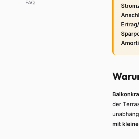
FAQ
Stromz
Ansch
Ertrag
Sparpo
Amorti
Warum
Balkonkra
der Terra
unabhängi
mit klein