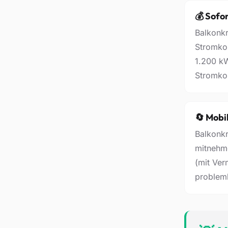
💰 Sofo
Balkonkr
Stromko
1.200 k
Stromko
🔄 Mobi
Balkonkr
mitnehm
(mit Ve
probleml