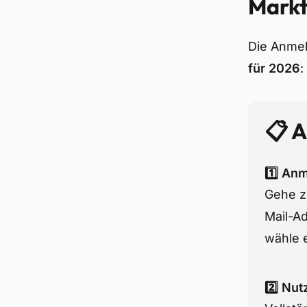
Mark
Die Anmeld
für 2026
:
📋 A
1️⃣ An
Gehe z
Mail-Ad
wähle 
2️⃣ Nu