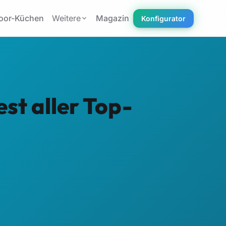
oor-Küchen
Weitere
Magazin
Konfigurator
st aller Top-