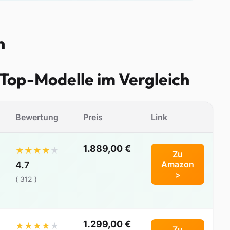
h
 Top-Modelle im Vergleich
Bewertung
Preis
Link
1.889,00 €
★
★
★
★
★
Zu
Amazon
4.7
>
( 312 )
1.299,00 €
★
★
★
★
★
Zu