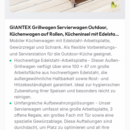
GIANTEX Grillwagen Servierwagen Outdoor,
Küchenwagen auf Rollen, Kücheninsel mit Edelstahl
Arbeitsplatte, Grill Beistelltisch mit Gewürzregal &
Mobiler Küchenwagen mit Edelstahl-Arbeitsplatte,
Schrank & Handtuchhalter, BBQ
Gewürzregal und Schrank. Als flexible Vorbereitungs-
Grillwagen,118x47x92 cm
und Servierstation für die Outdoor-Küche geeignet.
Hochwertige Edelstahl-Arbeitsplatte - Dieser Außen-
Grillwagen verfügt über eine 100 x 47 cm große
Arbeitsfläche aus hochwertigem Edelstahl, die
außergewöhnliche Haltbarkeit sowie Rost- und
Hitzebeständigkeit garantiert. Ideal zur hygienischen
Zubereitung Ihrer Speisen und besonders leicht zu
reinigen.
Umfangreiche Aufbewahrungslösungen - Unser
Servierwagen umfasst eine große Arbeitsplatte, 3
offene Regale, ein großes Fach mit Tür sowie eine
spezielle Gewürzablage. Diese Aufteilungen sind
durchdacht, um Platz zu optimieren und all Ihre