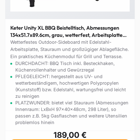
Keter Unity XL BBQ Beistelltisch, Abmessungen
134x51.7x89.6cm, grau, wetterfest, Arbeitsplatte
aus Edelstahl, Outdoor Sideboard, perfekt für das
Wetterfestes Outdoor-Sideboard mit Edelstahl-
Grillen im Frühling
Arbeitsplatte, Stauraum und großzügiger Ablagefläche.
Ein praktisches Küchenmodul für Grill und Terrasse.
DURCHDACHT: BBQ Tisch inkl. Besteckhaken,
Küchenrollenhalter und Gewürzregal
PFLEGELEICHT: hergestellt aus UV- und
wetterbeständigem, hochwertigen Polypropylen
(Kunststoff) bzw. Edelstahl, wartungsfrei und leicht
zu reinigen
PLATZWUNDER: bietet viel Stauraum (Abmessungen
Innenraum: LxBxH 97x40x48cm, 298 Liter), so
passen z.B. 5kg Gasflaschen und weitere Utensilien
problemlos hinein
189,00 €