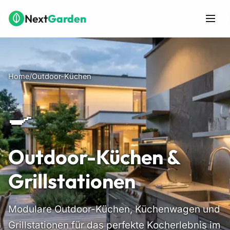
Zum Hauptinhalt springen
Next
Garden
Home
/
Outdoor-Küchen
🍳
Outdoor-Küchen &
Grillstationen
Modulare Outdoor-Küchen, Küchenwagen und
Grillstationen für das perfekte Kocherlebnis im